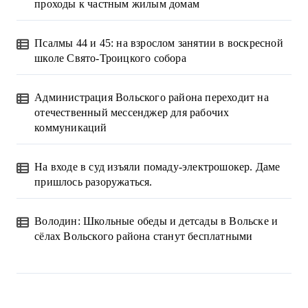
я
проходы к частным жилым домам
з
Псалмы 44 и 45: на взрослом занятии в воскресной
а
школе Свято-Троицкого собора
п
Администрация Вольского района переходит на
и
отечественный мессенджер для рабочих
коммуникаций
с
На входе в суд изъяли помаду-электрошокер. Даме
е
пришлось разоружаться.
й
Володин: Школьные обеды и детсады в Вольске и
сёлах Вольского района станут бесплатными