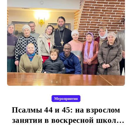
Мероприятия
Псалмы 44 и 45: на взрослом
занятии в воскресной школе
Свято-Троицкого собора