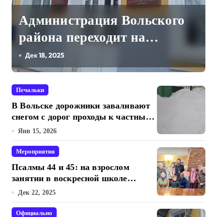
м
Администрация Вольского
е
района переходит на
отечественный мессенджер
Дек 18, 2025
для рабочих коммуникаций
Печальки
В Вольске дорожники заваливают
снегом с дорог проходы к частным
жилым домам
Янв 15, 2026
Мероприятия
Псалмы 44 и 45: на взрослом
занятии в воскресной школе
Свято-Троицкого собора
Дек 22, 2025
Официально