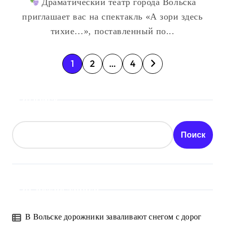
Драматический театр города Вольска
приглашает вас на спектакль «А зори здесь
тихие…», поставленный по...
П
1
2
…
4
а
Поиск
г
и
Поиск
н
а
ц
Свежие записи
и
В Вольске дорожники заваливают снегом с дорог