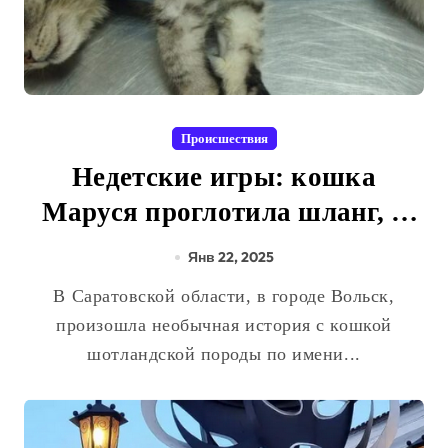
Происшествия
Недетские игры: кошка
Маруся проглотила шланг, а
врачи подарили ей второй
Янв 22, 2025
шанс
В Саратовской области, в городе Вольск,
произошла необычная история с кошкой
шотландской породы по имени...