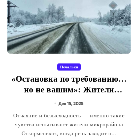
Печальки
«Остановка по требованию…
но не вашим»: Жители
Откормсовхоза остаются без
Дек 15, 2025
транспорта
Отчаяние и безысходность — именно такие
чувства испытывают жители микрорайона
Откормсовхоз, когда речь заходит о...