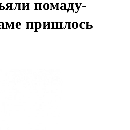
зъяли помаду-
Даме пришлось