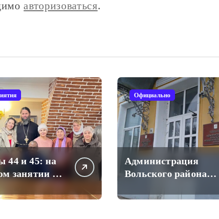
одимо
авторизоваться
.
иятия
Официально
 44 и 45: на
Администрация
ом занятии в
Вольского района
сной школе
переходит на
-Троицкого
отечественный
мессенджер для