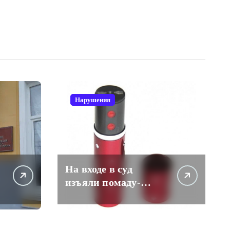
Нарушения
На входе в суд
изъяли помаду-
электрошокер. Даме
пришлось
разоружаться.