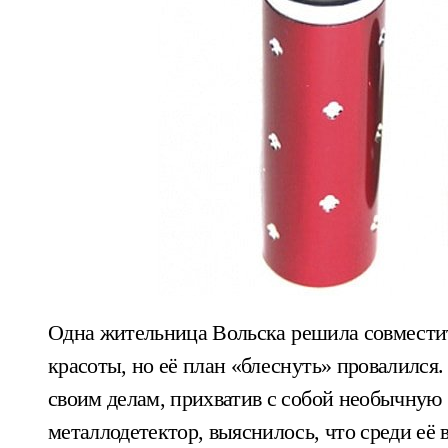
Одна жительница Вольска решила совместить визит к мировому судье с визитом к миру
красоты, но её план «блеснуть» провалился.
своим делам, прихватив с собой необычную 
металлодетектор, выяснилось, что среди её