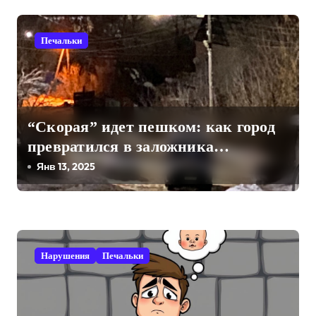
а
п
Печальки
и
с
я
“Скорая” идет пешком: как город
превратился в заложника
м
бюрократии и бездействия
Янв 13, 2025
Нарушения
Печальки