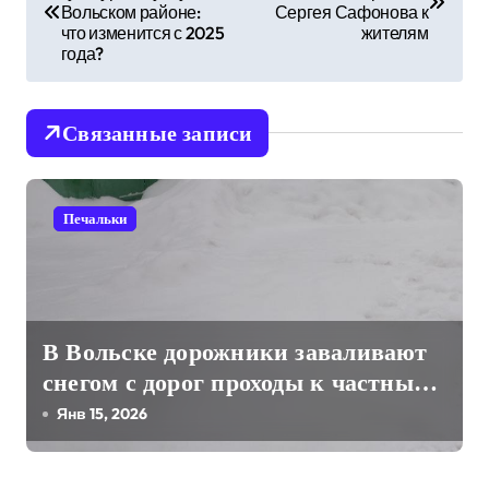
а
Вольском районе:
Сергея Сафонова к
что изменится с 2025
жителям
в
года?
и
Связанные записи
г
а
Печальки
ц
и
я
В Вольске дорожники заваливают
п
снегом с дорог проходы к частным
о
жилым домам
Янв 15, 2026
з