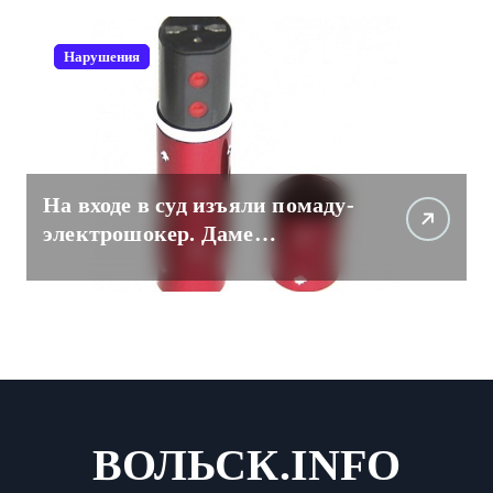
Нарушения
На входе в суд изъяли помаду-
электрошокер. Даме
пришлось разоружаться.
ВОЛЬСК.INFO