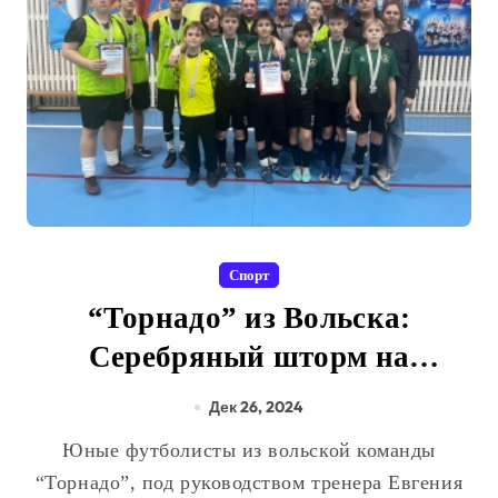
Спорт
“Торнадо” из Вольска:
Серебряный шторм на
футбольном поле Базарного
Дек 26, 2024
Карабулака
Юные футболисты из вольской команды
“Торнадо”, под руководством тренера Евгения