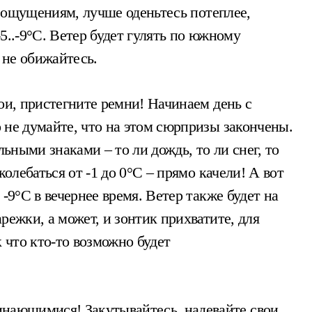
по ощущениям, лучше оденьтесь потеплее,
5..-9°C. Ветер будет гулять по южному
– не обижайтесь.
ои, пристегните ремни! Начинаем день с
 не думайте, что на этом сюрпризы закончены.
льными знаками – то ли дождь, то ли снег, то
колебаться от -1 до 0°C – прямо качели! А вот
-9°C в вечернее время. Ветер также будет на
режки, а может, и зонтик прихватите, для
к что кто-то возможно будет
ающимися! Закутывайтесь, надевайте свои