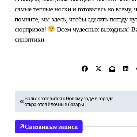
самые теплые носки и готовьтесь ко всему, 
помните, мы здесь, чтобы сделать погоду чут
сюрпризов!
Всем чудесных выходных! В
синоптики.
Н
Вольск готовится к Новому году: в городе
откроются ёлочные базары
а
в
Связанные записи
и