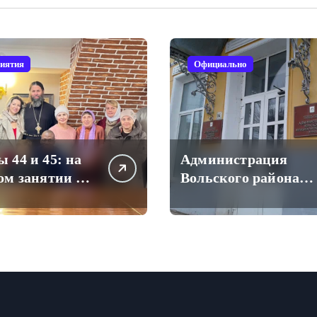
иятия
Официально
 44 и 45: на
Администрация
ом занятии в
Вольского района
сной школе
переходит на
-Троицкого
отечественный
мессенджер для
рабочих
коммуникаций