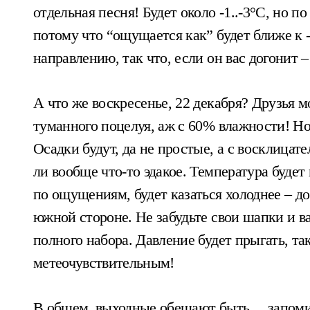
отдельная песня! Будет около -1..-3°C, но 
потому что “ощущается как” будет ближе к -
направлению, так что, если он вас догонит 
А что же воскресенье, 22 декабря? Друзья м
туманного поцелуя, аж с 60% влажности! Но
Осадки будут, да не простые, а с восклицате
ли вообще что-то эдакое. Температура будет 
по ощущениям, будет казаться холоднее – до 
южной стороне. Не забудьте свои шапки и ва
полного набора. Давление будет прыгать, та
метеочувствительным!
В общем, выходные обещают быть… запомин