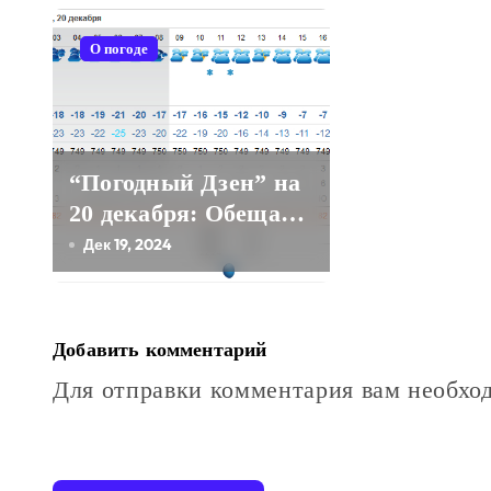
г
О погоде
а
ц
и
“Погодный Дзен” на
я
20 декабря: Обещаем
зиму с элементами
Дек 19, 2024
п
“морозной
о
бодрости”!
з
Добавить комментарий
а
Для отправки комментария вам необх
п
и