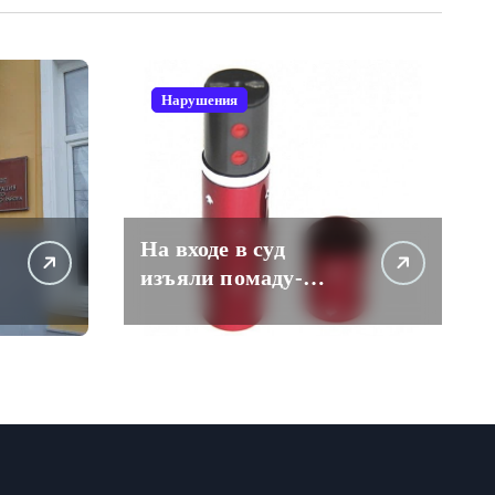
Нарушения
На входе в суд
изъяли помаду-
электрошокер. Даме
пришлось
разоружаться.