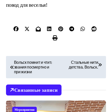
повод для веселья!
Н
Вольск помнит и чтит:
Стальные нити
звания посмертно и
детства. Вольск.
а
при жизни
в
и
Связанные записи
г
Мероприятия