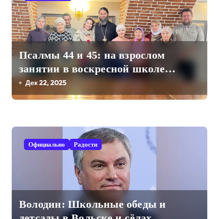
а
ц
и
Псалмы 44 и 45: на взрослом
я
занятии в воскресной школе
п
Свято-Троицкого собора
Дек 22, 2025
о
з
а
Официально
Радости
п
и
с
Володин: Школьные обеды и
детсады в Вольске и сёлах