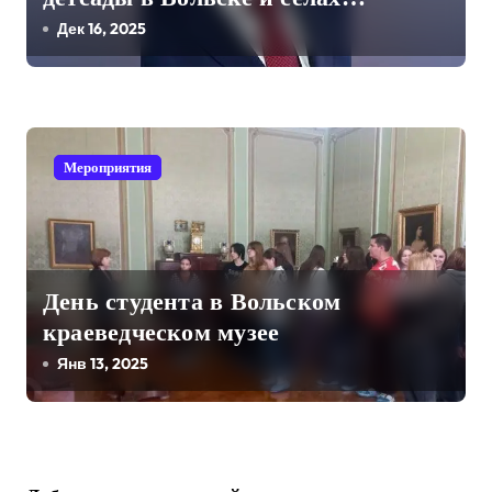
я
Вольского района станут
Дек 16, 2025
м
бесплатными
Мероприятия
День студента в Вольском
краеведческом музее
Янв 13, 2025