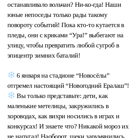
останавливало вольчан? Ни-ко-гда! Наши
юные непоседы только рады такому
повороту событий! Пока кто-то кутается в
пледы, они с криками “Ура!” выбегают на
улицу, чтобы превратить любой сугроб в
эпицентр зимних баталий!
6 января на стадионе “Новосёлы”
отгремел настоящий “Новогодний Ералаш”!
Вы только представьте: дети, как
маленькие метелицы, закружились в
хороводах, как вихри носились в играх и
конкурсах! И знаете что? Никакой мороз их
не напугал! Наоборот, щеки зарумянились,