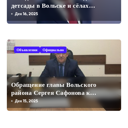
м
детсады в Вольске и сёлах
Вольского района станут
Дек 16, 2025
бесплатными
Объявления
Официально
Обращение главы Вольского
района Сергея Сафонова к
жителям
Дек 15, 2025