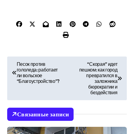
Н
Песок против
“Скорая” идет
гололеда: работает
пешком: как город
а
ли вольское
превратился в
“Благоустройство”?
заложника
в
бюрократии и
бездействия
и
г
Связанные записи
а