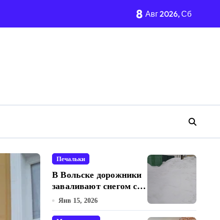
8
Авг 2026, Сб
Печальки
Нарушения
В Вольске дорожники
заваливают снегом с
дорог проходы к
Янв 15, 2026
частным жилым