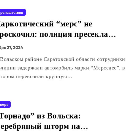
роисшествия
аркотический “мерс” не
роскочил: полиция пресекла
аркотрафик в Вольском районе
Дек 27, 2024
олиции задержали автомобиль марки “Мерседес”, в
отором перевозили крупную...
порт
Торнадо” из Вольска:
еребряный шторм на