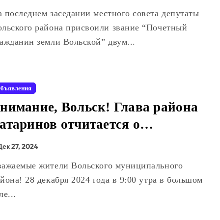
ольского района присвоили звание “Почетный
ажданин земли Вольской” двум...
бъявления
нимание, Вольск! Глава района
атаринов отчитается о
роделанной работе!
Дек 27, 2024
йона! 28 декабря 2024 года в 9:00 утра в большом
ле...