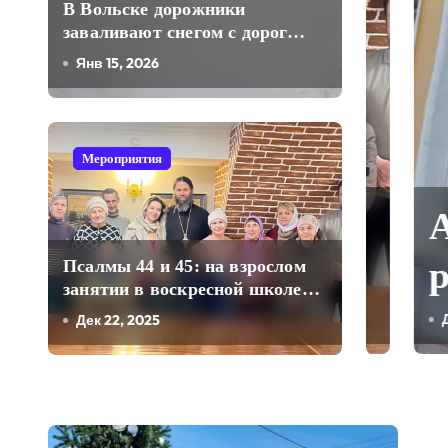
В Вольске дорожники
заваливают снегом с дорог
проходы к частным жилым
Янв 15, 2026
домам
Мероприятия
5: на взрослом
Адм
кресной школе
рай
Псалмы 44 и 45: на взрослом
занятии в воскресной школе
Свято-Троицкого собора
ого собора
оте
Дек 18, 
Дек 22, 2025
раб