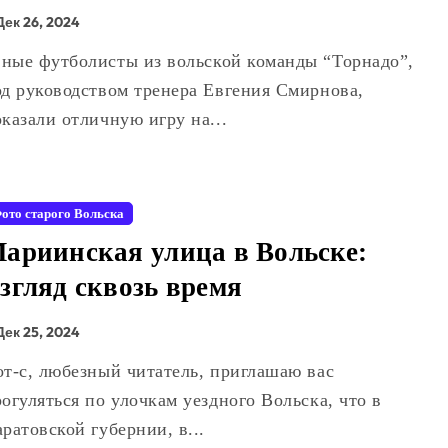
утбольном поле Базарного
Дек 26, 2024
арабулака
до”,
од руководством тренера Евгения Смирнова,
казали отличную игру на...
ото старого Вольска
ариинская улица в Вольске:
згляд сквозь время
Дек 25, 2024
огуляться по улочкам уездного Вольска, что в
ратовской губернии, в...