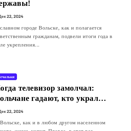
ержавы!
Дек 22, 2024
ветственным гражданам, подвели итоги года в
ле укрепления...
ечальки
огда телевизор замолчал:
ольчане гадают, кто украл
игнал?
Дек 22, 2024