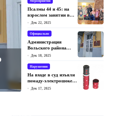
домам
Мероприятия
Псалмы 44 и 45: на
взрослом занятии в
воскресной школе
Дек 22, 2025
Свято-Троицкого
собора
Официально
Администрация
Вольского района
переходит на
На входе в суд из
Дек 18, 2025
отечественный
мессенджер для
Нарушения
электрошокер. Да
рабочих
На входе в суд изъяли
коммуникаций
помаду-электрошокер.
ля
разоружаться.
Дек 17, 2025
Даме пришлось
Дек 17, 2025
разоружаться.
Поиск