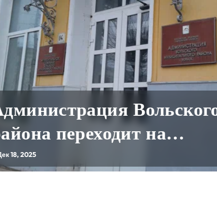
инистрация Вольского
она переходит на
чественный мессенджер д
2025
очих коммуникаций