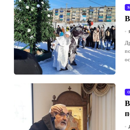
М
В
Друзья, кажется, зима решила нас немного
по
ос
О
В
п