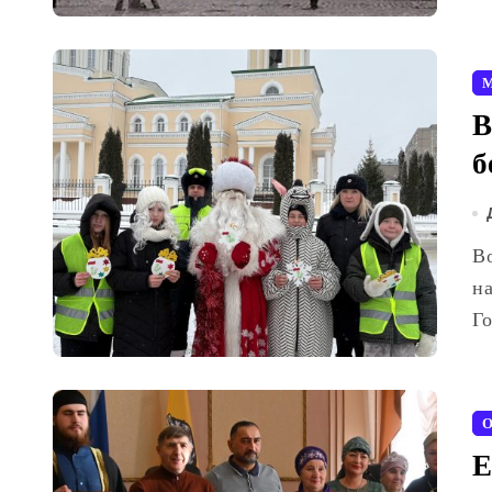
М
В
б
Вольск встречает Новый год не только праздничным
н
Г
О
Е