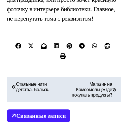
фоточку в интерьере библиотеки. Главное,
не перепутать тома с реквизитом!
Н
Стальные нити
Магазин на
детства. Вольск.
Комсомольце: где
а
покупать продукты?
в
и
Связанные записи