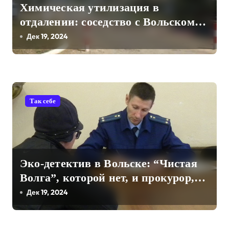
с
Химическая утилизация в
я
отдалении: соседство с Вольском –
благо или бремя?
Дек 19, 2024
м
Так себе
Эко-детектив в Вольске: “Чистая
Волга”, которой нет, и прокурор,
который есть, но не волшебник
Дек 19, 2024