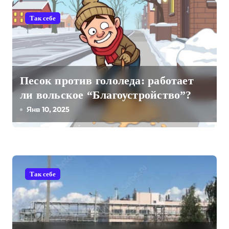
г
а
Так себе
ц
и
Песок против гололеда: работает
я
ли вольское “Благоустройство”?
п
Янв 10, 2025
о
з
а
Так себе
п
и