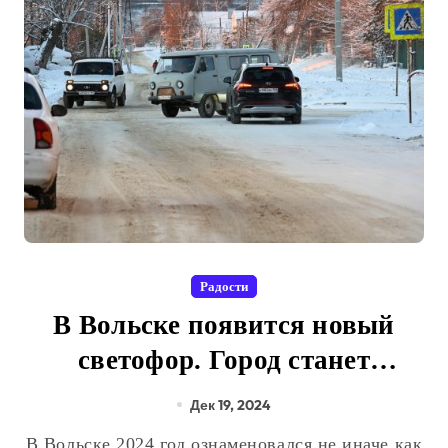
Радости
В Вольске появится новый
светофор. Город станет
безопаснее
Дек 19, 2024
В Вольске 2024 год ознаменовался не иначе как