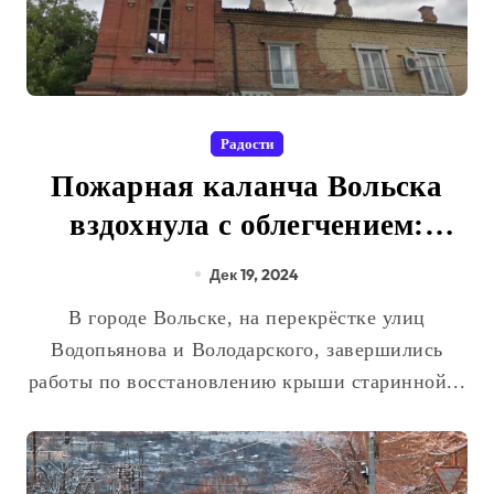
Радости
Пожарная каланча Вольска
вздохнула с облегчением:
крыша обновлена!
Дек 19, 2024
В городе Вольске, на перекрёстке улиц
Водопьянова и Володарского, завершились
работы по восстановлению крыши старинной...