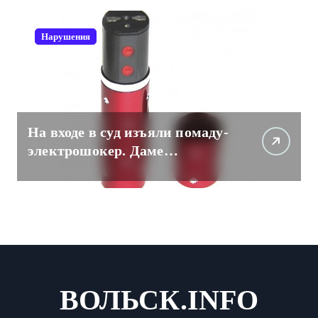
Нарушения
На входе в суд изъяли помаду-
электрошокер. Даме
пришлось разоружаться.
ВОЛЬСК.INFO