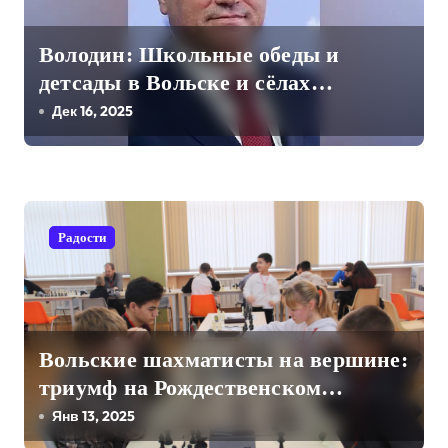
я
п
Володин: Школьные обеды и
детсады в Вольске и сёлах
о
Вольского района станут
Дек 16, 2025
з
бесплатными
а
п
Радости
и
с
я
Вольские шахматисты на вершине:
м
триумф на Рождественском
турнире!
Янв 13, 2025