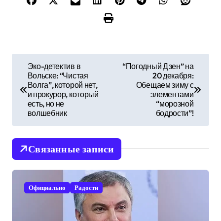
Н
Эко-детектив в
“Погодный Дзен” на
Вольске: “Чистая
20 декабря:
а
Волга”, которой нет,
Обещаем зиму с
и прокурор, который
элементами
в
есть, но не
“морозной
волшебник
бодрости”!
и
г
Связанные записи
а
ц
Официально
Радости
и